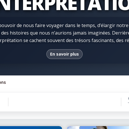
INTERPRÉTATI
e pouvoir de nous faire voyager dans le temps, d’élargir notr
r des histoires que nous n’aurions jamais imaginées. Derrièr
rprétation se cachent souvent des trésors fascinants, des ré
nsforment une simple sortie en véritable découverte. Que 
En savoir plus
art, curieux de nature, fasciné par les sciences ou simpleme
endant vos vacances, les musées et centres d’interprétation
on et de mieux comprendre ce qui la rend si particulière. Cha
ne, les traditions, les personnages marquants et les événeme
ons
emps. Les musées racontent des histoires. Certaines nous tra
 plongent dans des univers artistiques captivants ou nous rév
logie et de l’innovation. Grâce à des expositions permanente
les et des présentations interactives, ils offrent des expéri
 l’imagination. Les centres d’interprétation permettent quant
, d’un phénomène naturel, d’un événement historique ou d’une