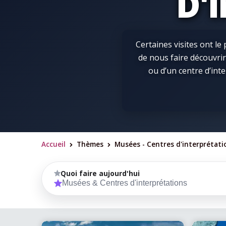
D'
Certaines visites ont l
de nous faire découvri
ou d’un centre d’inte
expériences qui tra
d’histoire, amateur d’
activité enrichissante p
d’explorer une régi
découvrir le patrimoi
Accueil
Thèmes
Musées - Centres d'interprétati
>
>
territoire au fil du t
siècles, d’autres nous
Quoi faire aujourd'hui
nature, de la techno
Musées & Centres d'interprétations
collections remarquab
curiosité et stimulent
compréhension d’un lieu