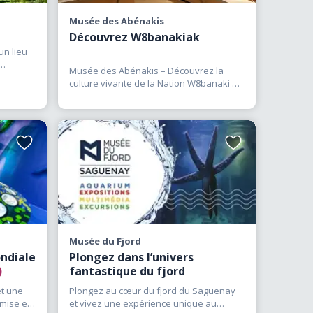
ccuper plusieurs heures
Musée des Abénakis
aissances acquises, ces
Découvrez W8banakiak
fact exceptionnel, une
un lieu
 lieu et enrichir notre
Musée des Abénakis – Découvrez la
culture vivante de la Nation W8banaki à
e, découvrir les arts,
Odanak
(…)
s musées et centres
e monde sous un nouvel
aissez-vous inspirer par
Ajouter
Ajouter
aux
aux
re séjour.
favoris
favoris
Musée du Fjord
ndiale
Plongez dans l’univers
)
fantastique du fjord
et une
Plongez au cœur du fjord du Saguenay
 mise en
et vivez une expérience unique au