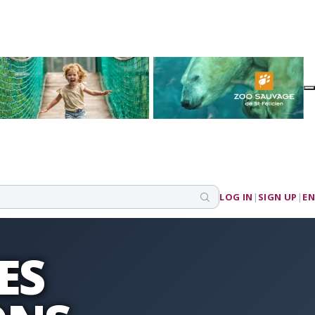
LOG IN
|
SIGN UP
|
EN
ES