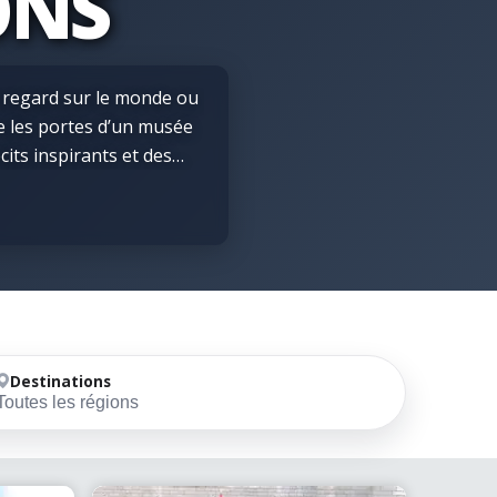
ONS
e regard sur le monde ou
e les portes d’un musée
cits inspirants et des
vous soyez passionné
nt à la recherche d’une
 offrent une façon unique
que visite permet de
nts qui ont façonné le
nsportent à travers les
èlent les secrets de la
Destinations
s et temporaires, des
Toutes les régions
ences qui éveillent la
 à eux d’approfondir la
 réalité culturelle. Ils