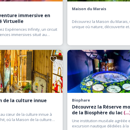
nt des expériences enrichissantes qui peuvent facilement o
Maison du Marais
pprendre, de s’émerveiller et de s’inspirer. Au-delà des conn
venture immersive en
é Virtuelle
ent une impression durable. Une histoire touchante, un arte
Découvrez la Maison du Marais, 
unique où nature, découverte et
 découverte inattendue peut changer notre perception d’un
z Expériences Infinity, un circuit
aventure se rencontrent au
(…)
iences immersives situé au
de façon significative. Que vous souhaitiez explorer l’histoir
ort
(…)
nomènes naturels ou simplement nourrir votre curiosité, le
osent des expériences captivantes qui permettent de voir l
illeurs musées et centres d’interprétation de la région et l
Ajouter
aux
itions, des histoires et des découvertes qui enrichiront vot
favoris
 de la culture innue
Biophare
Découvrez la Réserve mo
de la Biosphère du lac
(…
au cœur de la culture innue à
hit, où la Maison de la culture
Une institution muséale agréée 
ransforme
(…)
excursion nautique dédiées à la