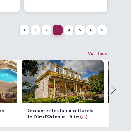
Musée du Fjord. Sa mission
(…)
1
2
3
4
5
6
<
>
Voir tous
ec
Découvrez les lieux culturels
Exporai
de l'île d'Orléans - Site
(…)
ferrovi