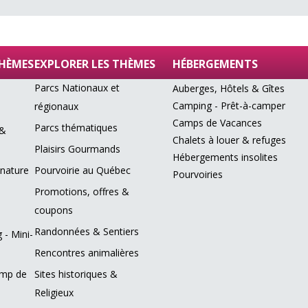
THÈMES
EXPLORER LES THÈMES
HÉBERGEMENTS
Parcs Nationaux et
Auberges, Hôtels & Gîtes
Camping - Prêt-à-camper
régionaux
Camps de Vacances
Parcs thématiques
 &
Chalets à louer & refuges
Plaisirs Gourmands
Hébergements insolites
 nature
Pourvoirie au Québec
Pourvoiries
Promotions, offres &
coupons
Randonnées & Sentiers
 - Mini-
Rencontres animalières
amp de
Sites historiques &
Religieux