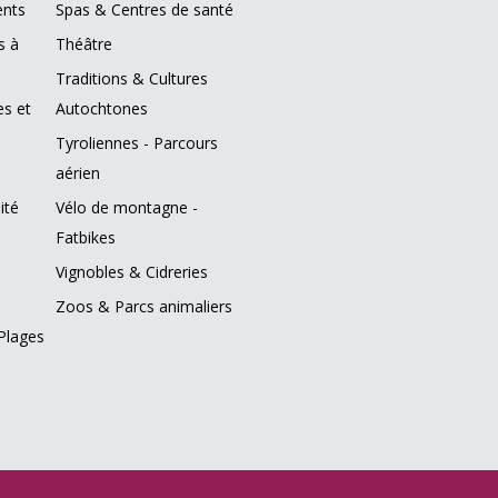
ents
Spas & Centres de santé
s à
Théâtre
Traditions & Cultures
es et
Autochtones
Tyroliennes - Parcours
aérien
ité
Vélo de montagne -
Fatbikes
Vignobles & Cidreries
Zoos & Parcs animaliers
Plages