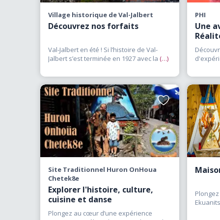
d’interprétation offre
Village historique de Val-Jalbert
PHI
tout en permettant d’a
Découvrez nos forfaits
Une a
Réalit
visites laissent souv
œuvre marquante ou une
Val-Jalbert en été ! Si l’histoire de Val-
Découvre
Jalbert s’est terminée en 1927 avec la
(…)
d'expér
expérience de voyage 
Vieux-P
comprendre les phé
d’interprétation prop
angle. Découvrez les me
Ajouter
aux
des expos
favoris
Maison
Site Traditionnel Huron OnHoua
Chetek8e
Explorer l'histoire, culture,
Plongez 
cuisine et danse
Ekuanits
innue t
Plongez au cœur d’une expérience