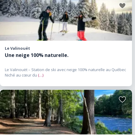
Ajouter
aux
favoris
Le Valinouët
Une neige 100% naturelle.
Le Valinouët – Station de ski avec neige 100% naturelle au Québec
Niché au cœur du
(…)
Ajouter
aux
favoris