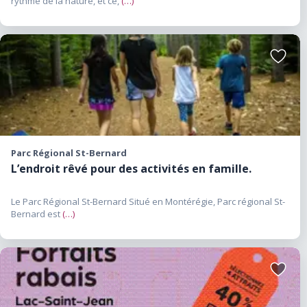
rythme de la nature, et ce,
(…)
ceux de Mont-Tremblant, Empire 47, Vallée Bras-
du-Nord, Mont-Sainte-Anne et plusieurs parcs
régionaux offrent des expériences hivernales
Ajouter
uniques au cœur de paysages enneigés. Que
aux
favoris
vous recherchiez des descentes techniques, des
sentiers panoramiques, une sortie familiale ou
une aventure hivernale en fatbike, le Québec
propose certaines des meilleures expériences de
Parc Régional St-Bernard
vélo de montagne en Amérique du Nord.
L’endroit rêvé pour des activités en famille.
Le Parc Régional St-Bernard Situé en Montérégie, Parc régional St-
Bernard est
(…)
Ajouter
aux
favoris