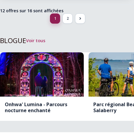
12 offres sur
16
sont affichées
1
2
>
BLOGUE
Voir tous
Onhwa' Lumina - Parcours
Parc régional Be
nocturne enchanté
Salaberry