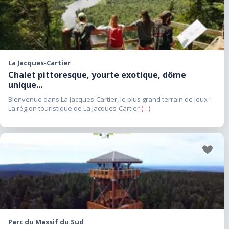
aux
favoris
La Jacques-Cartier
Chalet pittoresque, yourte exotique, dôme
unique...
Bienvenue dans La Jacques-Cartier, le plus grand terrain de jeux !
La région touristique de La Jacques-Cartier
(…)
Ajouter
aux
favoris
Parc du Massif du Sud