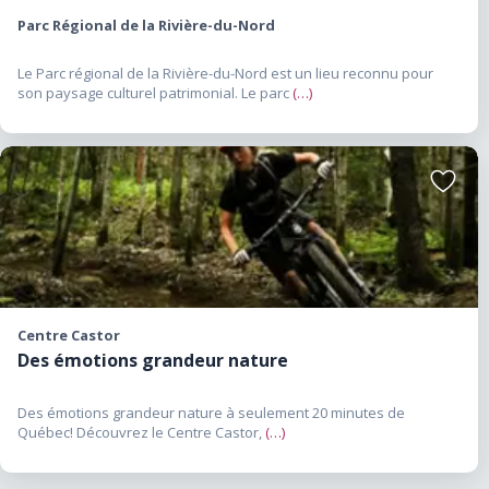
Parc Régional de la Rivière-du-Nord
Le Parc régional de la Rivière-du-Nord est un lieu reconnu pour
son paysage culturel patrimonial. Le parc
(…)
Ajouter
aux
favoris
Centre Castor
Des émotions grandeur nature
Des émotions grandeur nature à seulement 20 minutes de
Québec! Découvrez le Centre Castor,
(…)