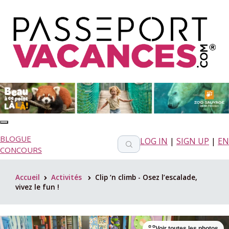
BLOGUE
LOG IN
|
SIGN UP
|
EN
CONCOURS
Accueil
Activités
Clip ‘n climb - Osez l’escalade,
>
>
vivez le fun !
Voir toutes les photos