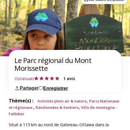
Le Parc régional du Mont
Morissette
Outaouais
1 avis
Partager
Enregistrer
Thème(s) :
,
Activités plein air & nature
Parcs Nationaux
,
,
et régionaux
Randonnées & Sentiers
Vélo de montagne -
Fatbikes
Situé à 115 km au nord de Gatineau–Ottawa dans la