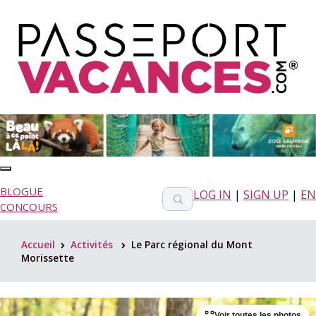
BLOGUE
LOG IN
|
SIGN UP
|
EN
CONCOURS
Accueil
Activités
Le Parc régional du Mont
>
>
Morissette
Voir toutes les photos