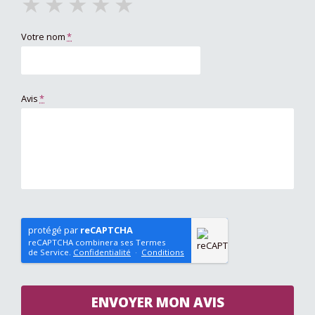
★
★
★
★
★
Votre nom
*
Avis
*
protégé par
reCAPTCHA
reCAPTCHA combinera ses Termes
de Service.
Confidentialité
·
Conditions