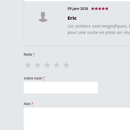
09 janv 2026
Eric
Les sentiers sont magnifiques, 
pour une sortie en plein air réu
Note
*
★
★
★
★
★
Votre nom
*
Avis
*