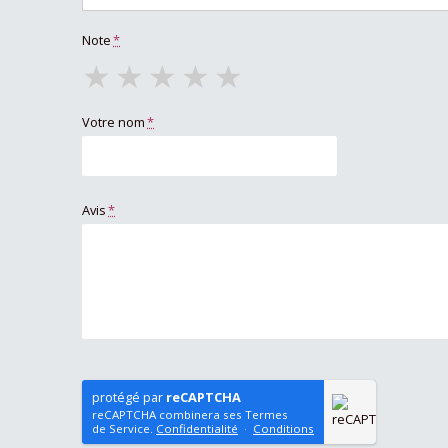
Note
*
★
★
★
★
★
Votre nom
*
Avis
*
protégé par
reCAPTCHA
reCAPTCHA combinera ses Termes
de Service.
Confidentialité
·
Conditions