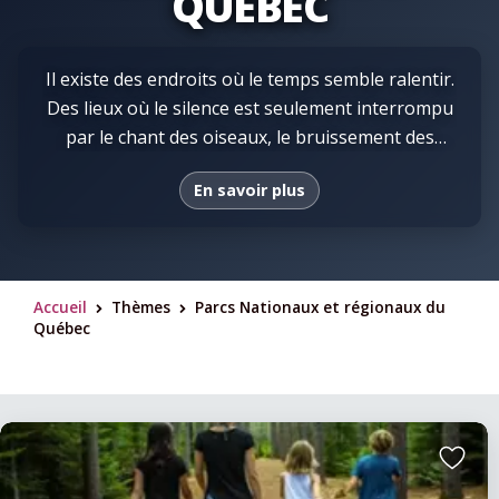
QUÉBEC
Il existe des endroits où le temps semble ralentir.
Des lieux où le silence est seulement interrompu
par le chant des oiseaux, le bruissement des
feuilles ou le clapotis de l’eau sur le rivage. Les
En savoir plus
parcs nationaux et les parcs régionaux offrent
précisément cette parenthèse dont plusieurs
rêvent lorsqu’ils souhaitent s’évader du quotidien
et renouer avec la nature. Partout au Québec, ces
Accueil
Thèmes
Parcs Nationaux et régionaux du
vastes territoires protégés permettent de
>
>
Québec
découvrir certains des paysages les plus
spectaculaires de la province. Forêts
majestueuses, montagnes impressionnantes,
lacs cristallins, rivières sauvages, falaises
vertigineuses et milieux naturels préservés
Ajouter
composent des décors qui invitent autant à
aux
favoris