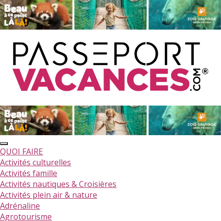
QUOI FAIRE
Activités culturelles
Activités famille
Activités nautiques & Croisières
Activités plein air & nature
Adrénaline
Agrotourisme