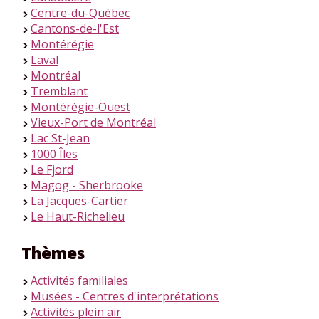
Centre-du-Québec
>
Cantons-de-l'Est
>
Montérégie
>
Laval
>
Montréal
>
Tremblant
>
Montérégie-Ouest
>
Vieux-Port de Montréal
>
Lac St-Jean
>
1000 Îles
>
Le Fjord
>
Magog - Sherbrooke
>
La Jacques-Cartier
>
Le Haut-Richelieu
>
Thèmes
Activités familiales
>
Musées - Centres d'interprétations
>
Activités plein air
>