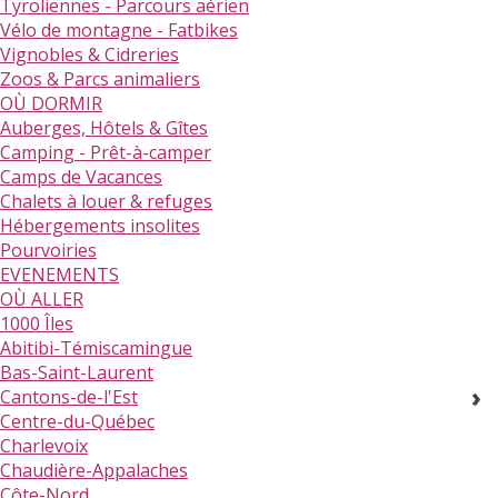
Tyroliennes - Parcours aérien
Vélo de montagne - Fatbikes
Vignobles & Cidreries
Zoos & Parcs animaliers
OÙ DORMIR
Auberges, Hôtels & Gîtes
Camping - Prêt-à-camper
Camps de Vacances
Chalets à louer & refuges
Hébergements insolites
Pourvoiries
EVENEMENTS
OÙ ALLER
1000 Îles
Abitibi-Témiscamingue
Bas-Saint-Laurent
Cantons-de-l'Est
Centre-du-Québec
Charlevoix
Chaudière-Appalaches
Côte-Nord