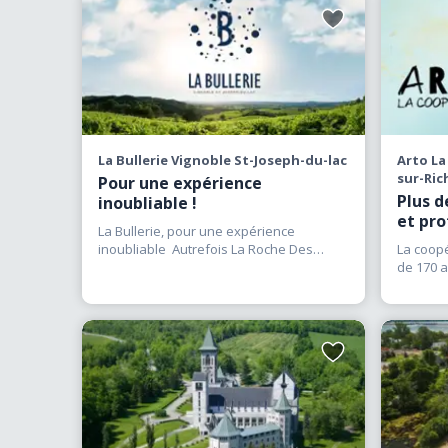
Ajouter
aux
favoris
La Bullerie Vignoble St-Joseph-du-lac
Arto La
sur-Ric
Pour une expérience
Plus d
inoubliable !
et pro
La Bullerie, pour une expérience
inoubliable Autrefois La Roche Des
La coop
Brises, le domaine situé
(…)
de 170 a
professi
Ajouter
aux
favoris