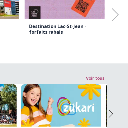
Destination Lac-St-Jean -
Boréa
forfaits rabais
froma
Voir tous