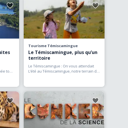
Ajouter
Ajouter
aux
aux
favoris
favoris
Tourisme Témiscamingue
uites
Le Témiscamingue, plus qu’un
territoire
Le Témiscamingue : On vous attendait
ée tout
L’été au Témiscamingue, notre terrain de
jeu
(…)
Ajouter
Ajouter
aux
aux
favoris
favoris