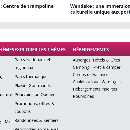
 : Centre de trampoline
Wendake : une immersio
culturelle unique aux por
de
(…)
THÈMES
EXPLORER LES THÈMES
HÉBERGEMENTS
Parcs Nationaux et
Auberges, Hôtels & Gîtes
Camping - Prêt-à-camper
régionaux
Camps de Vacances
Parcs thématiques
 &
Chalets à louer & refuges
Plaisirs Gourmands
Hébergements insolites
 nature
Pourvoirie au Québec
Pourvoiries
Promotions, offres &
coupons
Randonnées & Sentiers
 - Mini-
Rencontres animalières