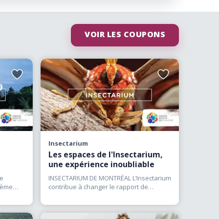
VOIR LES COUPONS
Ajouter
Ajouter
aux
aux
favoris
favoris
Insectarium
Les espaces de l'Insectarium,
une expérience inoubliable
de
INSECTARIUM DE MONTRÉAL L’Insectarium
lème
contribue à changer le rapport de
l’humain avec les
(…)