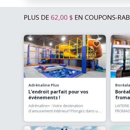
PLUS DE
62,00 $
EN COUPONS-RAB
Ajouter
aux
favoris
Adrénaline Plus
Boréala
L’endroit parfait pour vos
Boréal
événements !
froma
Adrénaline+ : Votre destination
LAITERIE
d'amusement intérieur! Plongez dans un
FROMAGE 
univers de divertissement pour
(…)
sortie d