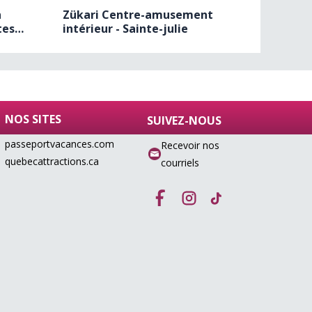
n
Zükari Centre-amusement
Parc Na
tes
intérieur - Sainte-julie
NOS SITES
SUIVEZ-NOUS
passeportvacances.com
Recevoir nos
quebecattractions.ca
courriels