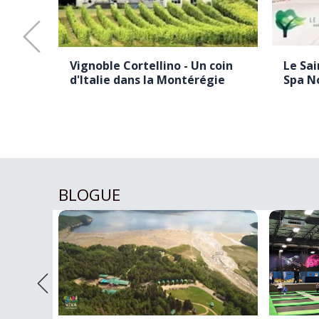
ec -
Vignoble Cortellino - Un coin
Le Sa
…)
d'Italie dans la Montérégie
Spa N
BLOGUE