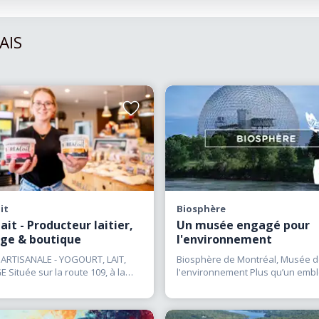
AIS
Ajouter
aux
favoris
it
Biosphère
ait - Producteur laitier,
Un musée engagé pour
ge & boutique
l'environnement
 ARTISANALE - YOGOURT, LAIT,
Biosphère de Montréal, Musée 
Située sur la route 109, à la
l'environnement Plus qu’un emb
e
(…)
architectural!
(…)