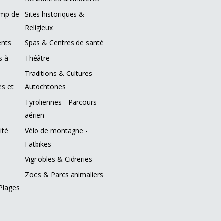
amp de
Sites historiques &
Religieux
ents
Spas & Centres de santé
s à
Théâtre
Traditions & Cultures
es et
Autochtones
Tyroliennes - Parcours
aérien
ité
Vélo de montagne -
Fatbikes
Vignobles & Cidreries
Zoos & Parcs animaliers
Plages