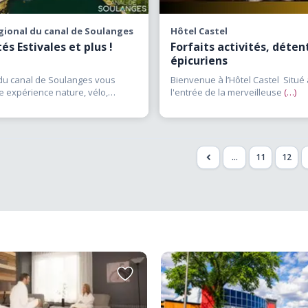
gional du canal de Soulanges
Hôtel Castel
tés Estivales et plus !
Forfaits activités, déten
épicuriens
 du canal de Soulanges vous
Bienvenue à l’Hôtel Castel Situé 
e expérience nature, vélo,
l'entrée de la merveilleuse
(…)
 et patrimoniale
(…)
...
11
12
<
Ajouter
aux
favoris