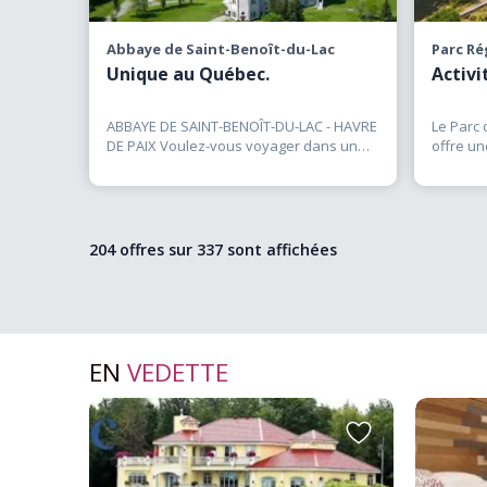
Abbaye de Saint-Benoît-du-Lac
Parc Ré
Unique au Québec.
Activi
ABBAYE DE SAINT-BENOÎT-DU-LAC - HAVRE
Le Parc
DE PAIX Voulez-vous voyager dans un
offre un
lieu singulier? La communauté
(…)
nautique
204 offres sur
337
sont affichées
EN
VEDETTE
Ajouter
Ajouter
aux
aux
favoris
favoris