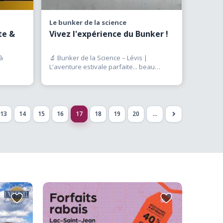
Le bunker de la science
te &
Vivez l'expérience du Bunker !
à
🔬 Bunker de la Science – Lévis |
L'aventure estivale parfaite... beau
temps, mauvais temps ! ☀️🌧️
(…)
13
14
15
16
17
18
19
20
...
>
Ajouter
Ajouter
aux
aux
favoris
favoris