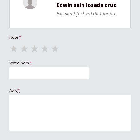
Edwin sain losada cruz
Excellent festival du mundo.
Note
*
★
★
★
★
★
Votre nom
*
Avis
*