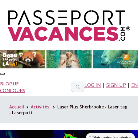
BLOGUE
LOG IN
|
SIGN UP
|
EN
CONCOURS
Accueil
Activités
Laser Plus Sherbrooke - Laser tag
>
>
- Laserputt
Voir toutes les photos