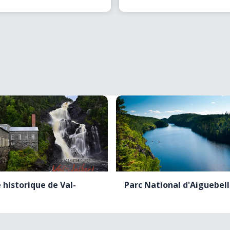
ec qui permet
(…)
Situé à
(…)
e historique de Val-
Parc National d'Aiguebel
t