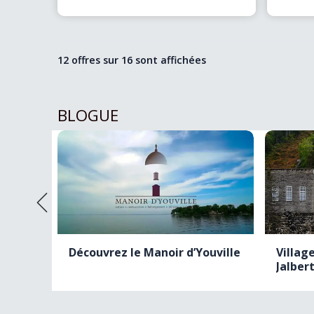
votre chambre, contempler de véritables
au Québ
lions
(…)
12 offres sur
16
sont affichées
BLOGUE
oline
Découvrez le Manoir d’Youville
Villag
Jalber