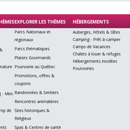
THÈMES
EXPLORER LES THÈMES
HÉBERGEMENTS
Parcs Nationaux et
Auberges, Hôtels & Gîtes
Camping - Prêt-à-camper
régionaux
Camps de Vacances
Parcs thématiques
 &
Chalets à louer & refuges
Plaisirs Gourmands
Hébergements insolites
 nature
Pourvoirie au Québec
Pourvoiries
Promotions, offres &
coupons
Randonnées & Sentiers
 - Mini-
Rencontres animalières
amp de
Sites historiques &
Religieux
ents
Spas & Centres de santé