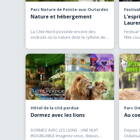
soyez passionné de na
Parc Nature de Pointe-aux-Outardes
Festiva
simplement curieux d
Nature et hébergement
L’espr
inoubliables qui rappro
Laure
de rencontres animali
La Côte-Nord possède encore des
Festival
endroits où la nature dicte le rythme des
fête cou
journées. Le Parc
(…)
une imm
Ajouter
aux
favoris
Hôtel de la cité perdue
Parc O
Dormez avec les lions
Au coe
DORMEZ AVEC LES LIONS - UNE NUIT
Depuis 1
INOUBLIABLE Imaginez-vous, depuis
Outaoua