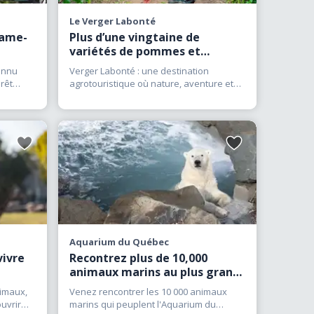
 activité éducative ou
Le Verger Labonté
frent des expériences
Dame-
Plus d’une vingtaine de
s meilleures expériences
variétés de pommes et
citrouilles
t d’animaux fascinants
onnu
Verger Labonté : une destination
rêt
agrotouristique où nature, aventure et
de
(…)
gourmandise se rencontrent
(…)
Ajouter
Ajouter
aux
aux
favoris
favoris
Aquarium du Québec
vivre
Recontrez plus de 10,000
animaux marins au plus grand
(…)
nimaux,
Venez rencontrer les 10 000 animaux
uvrir
marins qui peuplent l'Aquarium du