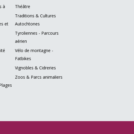
s à
Théâtre
Traditions & Cultures
es et
Autochtones
Tyroliennes - Parcours
aérien
ité
Vélo de montagne -
Fatbikes
Vignobles & Cidreries
Zoos & Parcs animaliers
Plages