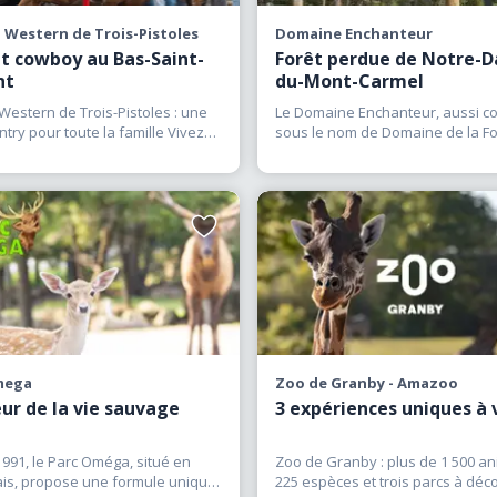
ture, amateur de photographie, parent à la recherche d’une
l Western de Trois-Pistoles
Domaine Enchanteur
e découvrir le monde animal, les rencontres animalières of
it cowboy au Bas-Saint-
Forêt perdue de Notre-
chent les visiteurs de la faune et de la nature. Découvrez le
nt
du-Mont-Carmel
ères de la région et vivez des moments privilégiés au contac
 Western de Trois-Pistoles : une
Le Domaine Enchanteur, aussi c
ntry pour toute la famille Vivez
sous le nom de Domaine de la Fo
venus d’ici et d’ailleurs.
ersion dans
(…)
Perdue, est un véritable centre 
Ajouter
aux
favoris
mega
Zoo de Granby - Amazoo
ur de la vie sauvage
3 expériences uniques à 
991, le Parc Oméga, situé en
Zoo de Granby : plus de 1 500 a
is, propose une formule unique
225 espèces et trois parcs à déco