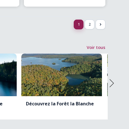
Québec : poissons, reptiles,
(…)
1
2
>
Voir tous
le
Découvrez la Forêt la Blanche
Le Cent
Base mi