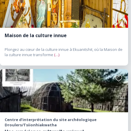
favoris
Maison de la culture innue
Plongez au cœur de la culture innue à Ekuanitshit, où la Maison de
la culture innue transforme
(…)
Ajouter
aux
favoris
Centre d’interprétation du site archéologique
Droulers/Tsiionhiakwatha