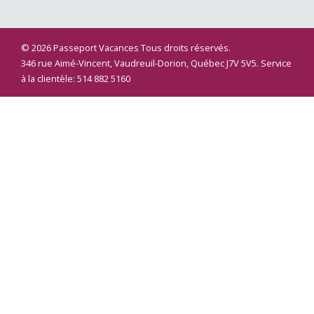
© 2026 Passeport Vacances Tous droits réservés.
346 rue Aimé-Vincent, Vaudreuil-Dorion, Québec J7V 5V5. Service
à la clientèle: 514 882 5160