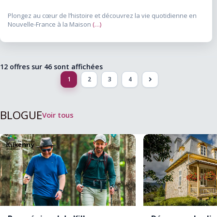
Plongez au cœur de l’histoire et découvrez la vie quotidienne en
Nouvelle-France à la Maison
(…)
12 offres sur
46
sont affichées
1
2
3
4
>
BLOGUE
Voir tous