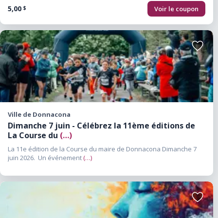
5,00
Voir le coupon
$
Ajouter
aux
favoris
Ville de Donnacona
Dimanche 7 juin - Célébrez la 11ème éditions de
La Course du
(…)
La 11e édition de la Course du maire de Donnacona Dimanche 7
juin 2026. Un événement
(…)
Ajouter
aux
favoris