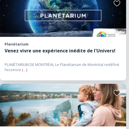
Ajouter
aux
favoris
Planétarium
Venez vivre une expérience inédite de l'Univers!
PLANÉTARIUM DE MONTRÉAL Le Planétarium de Montréal redéfinit
l’essence
(…)
Ajouter
aux
favoris