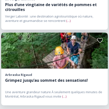
Plus d’une vingtaine de variétés de pommes et
Québec. Prêt à découvrir la Montérégie-
citrouilles
Ouest ? Entre les rives du lac Saint-François,
Verger Labonté : une destination agrotouristique où nature,
les sentiers du mont Rigaud, les pistes du Parc
aventure et gourmandise se rencontrent
(…)
régional de Beauharnois-Salaberry, les plaisirs
nautiques de Valleyfield et les saveurs du
terroir local, la Montérégie-Ouest offre une
Ajoute
variété d’expériences qui surprennent souvent
aux
les visiteurs. Que vous soyez amateur de plein
favori
air, passionné d’histoire, épicurien ou
simplement à la recherche d’une escapade
près de Montréal, cette région mérite une
place de choix sur votre liste des destinations à
Arbraska Rigaud
Grimpez jusqu’au sommet des sensations!
explorer au Québec.
Une aventure grandeur nature À seulement quelques minutes de
Montréal, Arbraska Rigaud vous invite
(…)