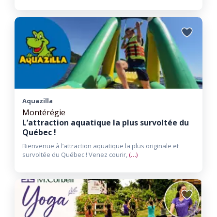
Ajouter
aux
favoris
Aquazilla
Montérégie
L’attraction aquatique la plus survoltée du
Québec !
Bienvenue à l’attraction aquatique la plus originale et
survoltée du Québec ! Venez courir,
(…)
Ajouter
aux
favoris