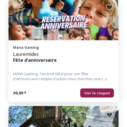
Ajouter
aux
favoris
Mana Gaming
Laurentides
Fête d’anniversaire
MANA Gaming : l'endroit idéal pour une fête
d'anniversaire remplie d'action Vous cherchez une
(…)
30,00
Voir le coupon
$
Ajouter
aux
favoris