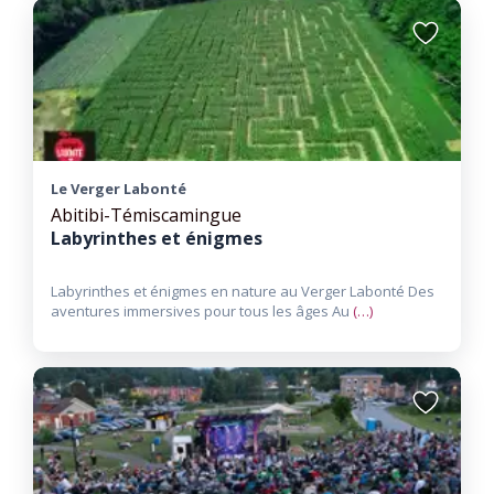
Ajouter
aux
favoris
Le Verger Labonté
Abitibi-Témiscamingue
Labyrinthes et énigmes
Labyrinthes et énigmes en nature au Verger Labonté Des
aventures immersives pour tous les âges Au
(…)
Ajouter
aux
favoris