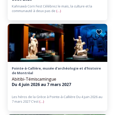
Kahnawà Corn Fest Célébrez le maïs, la culture et la
communauté à deux pas de
(…)
Ajouter
aux
favoris
Pointe-à-Callière, musée d'archéologie et d'histoire
de Montréal
Abitibi-Témiscamingue
Du 4 juin 2026 au 7 mars 2027
Les héros de la Grèce à Pointe-à-Callière Du 4 juin 2026 au
7 mars 2027 C’est
(…)