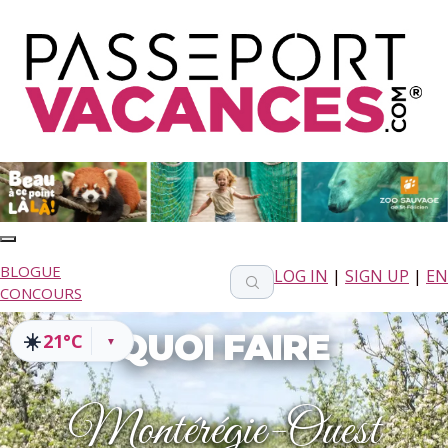
BLOGUE
LOG IN
|
SIGN UP
|
EN
CONCOURS
QUOI FAIRE
☀️
21°C
▼
Montérégie-Ouest