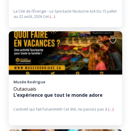
La Cité de l’Énergie - Le Spectacle Nocturne ILIA Du 15 juillet
au 22 août, 2026​ Cet
(…)
Ajouter
aux
favoris
Musée Rodrigue
Outaouais
L’expérience que tout le monde adore
L’activité qui fait l’unanimité​! Cet été, ne passez pas à
(…)