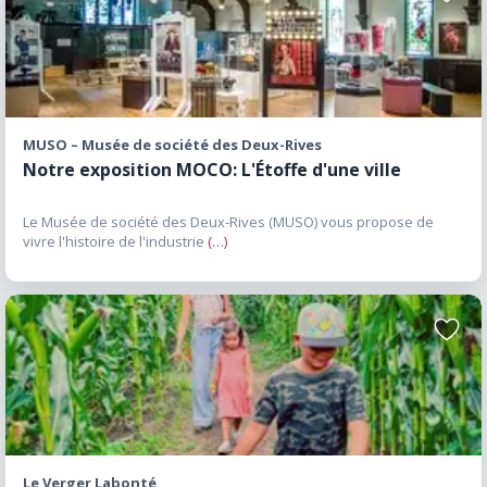
aux
stratégique unique. Située à proximité de
favori
Montréal, d’Ottawa et de l’Ontario, elle
constitue un important carrefour touristique.
Cette localisation favorise les escapades de
courte durée tout en permettant d’explorer
MUSO – Musée de société des Deux-Rives
facilement plusieurs régions voisines.
Notre exposition MOCO: L'Étoffe d'une ville
Pourquoi la Montérégie-Ouest mérite votre
Le Musée de société des Deux-Rives (MUSO) vous propose de
attention La Montérégie-Ouest est souvent
vivre l'histoire de l'industrie
(…)
l’une des régions les plus sous-estimées du
Québec. Pourtant, elle rassemble plusieurs
éléments recherchés par les voyageurs : l’eau,
la nature, les activités familiales, le patrimoine,
Ajoute
aux
la gastronomie et l’accessibilité. Sa proximité
favori
avec les grands centres urbains, son ambiance
accueillante et la diversité de ses expériences
en font une destination idéale pour ceux qui
souhaitent découvrir un autre visage du
Le Verger Labonté