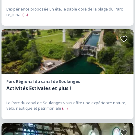
L’automne est également la saison idéale pour
découvrir les produits locaux et les récoltes.
L’expérience proposée En été, le sable doré de la plage du Parc
régional
(…)
La Montérégie-Ouest en hiver L’hiver
transforme la région en terrain de jeu pour les
amateurs d’activités de plein air. Les visiteurs
peuvent pratiquer : Ski Raquette Patin Fat
Ajoute
aux
bike Randonnée hivernale Plusieurs
favori
événements saisonniers contribuent
également à animer les municipalités. La
Montérégie-Ouest au printemps Avec le
retour des températures douces, les
Parc Régional du canal de Soulanges
érablières, les pistes cyclables et les espaces
Activités Estivales et plus !
naturels retrouvent leur popularité. Le
Le Parc du canal de Soulanges vous offre une expérience nature,
printemps est souvent considéré comme une
vélo, nautique et patrimoniale
(…)
période idéale pour profiter de la région avant
l’arrivée de l’achalandage estival. Une porte
d’entrée entre le Québec et l’Ontario La
Montérégie-Ouest occupe une position
Ajoute