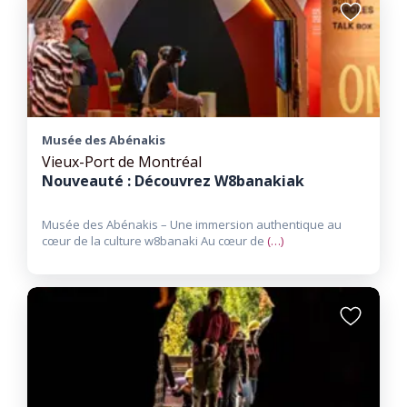
Ajouter
aux
favoris
Musée des Abénakis
Vieux-Port de Montréal
Nouveauté : Découvrez W8banakiak
Musée des Abénakis – Une immersion authentique au
cœur de la culture w8banaki Au cœur de
(…)
Ajouter
aux
favoris