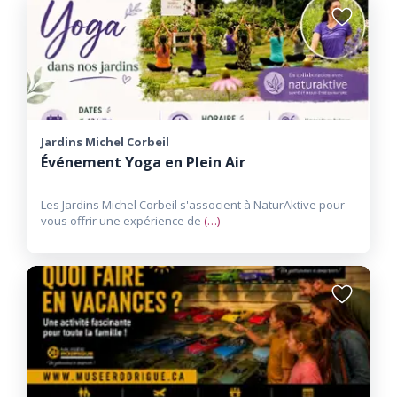
Ajouter
aux
favoris
Jardins Michel Corbeil
Événement Yoga en Plein Air
Les Jardins Michel Corbeil s'associent à NaturAktive pour
vous offrir une expérience de
(…)
Ajouter
aux
favoris