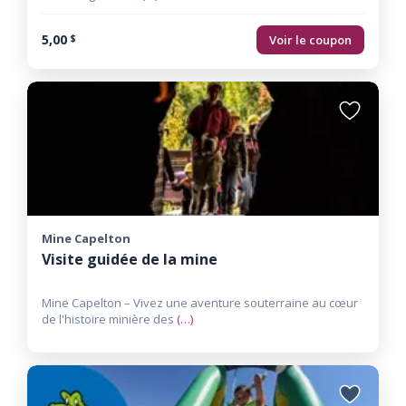
5,00
Voir le coupon
$
Ajouter
aux
favoris
Mine Capelton
Visite guidée de la mine
Mine Capelton – Vivez une aventure souterraine au cœur
de l'histoire minière des
(…)
Ajouter