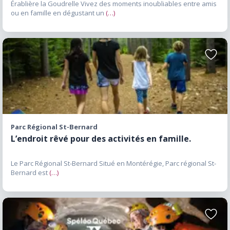
Érablière la Goudrelle Vivez des moments inoubliables entre amis
artisanaux présents dans plusieurs
ou en famille en dégustant un
(…)
municipalités du Haut-Richelieu. Culture,
patrimoine et histoire Le Haut-Richelieu
possède un patrimoine exceptionnel. Le Fort
Ajoute
Lennox, le Canal de Chambly et plusieurs
aux
favori
bâtiments historiques rappellent l’importance
stratégique de la rivière Richelieu dans
l’histoire du Canada. Le Musée du Haut-
Richelieu joue un rôle important dans la
Parc Régional St-Bernard
préservation et la mise en valeur du
L’endroit rêvé pour des activités en famille.
patrimoine régional. Le Vieux-Saint-Jean
permet également de découvrir l’histoire
Le Parc Régional St-Bernard Situé en Montérégie, Parc régional St-
commerciale et culturelle de la région.
Bernard est
(…)
Plusieurs événements culturels, expositions,
spectacles et activités patrimoniales sont
présentés tout au long de l’année. Hôtels et
Ajoute
hébergements dans le Haut-Richelieu Les
aux