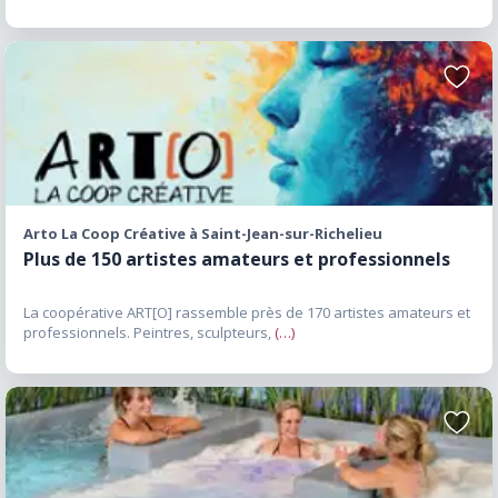
de la raquette et des activités hivernales
offertes dans la région. Attractions
incontournables dans le Haut-Richelieu Le
Ajoute
Canal de Chambly figure parmi les attractions
aux
favori
les plus importantes du Haut-Richelieu. Le
Fort Lennox, situé sur l’Île aux Noix, constitue
l’un des plus importants sites historiques du
Québec. Accessible en traversier, il permet de
Arto La Coop Créative à Saint-Jean-sur-Richelieu
découvrir l’histoire militaire de la région. Le
Plus de 150 artistes amateurs et professionnels
Musée du Haut-Richelieu demeure un
incontournable pour les amateurs d’histoire et
La coopérative ART[O] rassemble près de 170 artistes amateurs et
de culture. Le Vieux-Saint-Jean attire les
professionnels. Peintres, sculpteurs,
(…)
visiteurs grâce à son architecture, ses
commerces, ses cafés et son ambiance unique.
Venise-en-Québec est également une
Ajoute
destination très populaire grâce à ses plages,
aux
favori
ses marinas et ses activités nautiques. Les