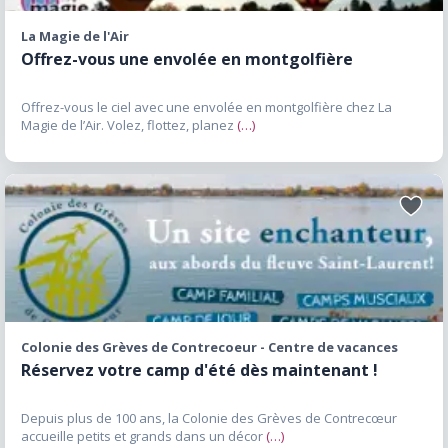
La rivière Richelieu est au cœur de l’offre
La Magie de l'Air
touristique de la région. Les visiteurs peuvent
Offrez-vous une envolée en montgolfière
pratiquer le kayak, le canot, le paddleboard, la
pêche et plusieurs autres activités nautiques
Offrez-vous le ciel avec une envolée en montgolfière chez La
sur cette rivière historique. Le Canal de
Magie de l’Air. Volez, flottez, planez
(…)
Chambly demeure l’un des attraits les plus
populaires du secteur. Les sentiers qui longent
le canal permettent de pratiquer la marche, le
Ajoute
vélo et l’observation des paysages riverains.
aux
favori
Les amateurs de cyclisme profitent du réseau
cyclable qui relie plusieurs municipalités et
permet de découvrir la région à son rythme.
Les espaces naturels, les parcs riverains et les
Colonie des Grèves de Contrecoeur - Centre de vacances
zones protégées offrent également plusieurs
Réservez votre camp d'été dès maintenant !
possibilités de randonnée et d’observation de
la faune. Durant l’hiver, les visiteurs peuvent
Depuis plus de 100 ans, la Colonie des Grèves de Contrecœur
profiter des sentiers enneigés, du ski de fond,
accueille petits et grands dans un décor
(…)