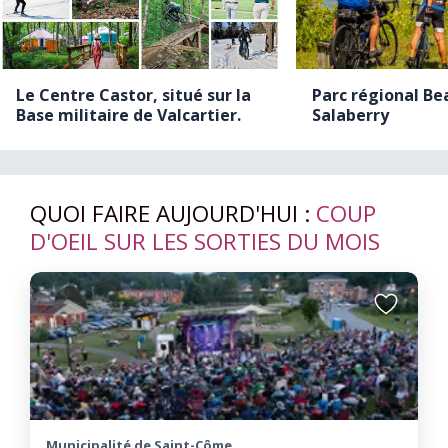
Le Centre Castor, situé sur la
Parc régional Be
Base militaire de Valcartier.
Salaberry
QUOI FAIRE AUJOURD'HUI :
COUP
D'OEIL SUR LES SORTIES DU MOIS
Ajouter
aux
favoris
Municipalité de Saint-Côme