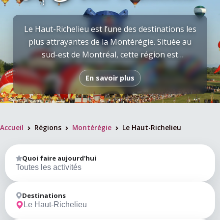
Le Haut-Richelieu est l’une des destinations les
plus attrayantes de la Montérégie. Située au
sud-est de Montréal, cette région est
reconnue pour sa rivière emblématique, ses
En savoir plus
sites historiques, ses activités nautiques, ses
événements majeurs et son riche patrimoine
culturel. Avec ses charmantes municipalités,
ses paysages riverains et ses nombreuses
Accueil
Régions
Montérégie
Le Haut-Richelieu
attractions, le Haut-Richelieu constitue une
>
>
>
destination idéale pour les familles, les couples
et les amateurs de découvertes. Le territoire
Quoi faire aujourd'hui
Toutes les activités
comprend notamment Saint-Jean-sur-
Richelieu, Chambly, Lacolle, Saint-Blaise-sur-
Richelieu, Venise-en-Québec, Henryville et
Destinations
Le Haut-Richelieu
plusieurs autres municipalités qui offrent une