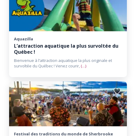
aux
favoris
Aquazilla
L’attraction aquatique la plus survoltée du
Québec !
Bienvenue à l’attraction aquatique la plus originale et
survoltée du Québec ! Venez courir,
(…)
Ajouter
aux
favoris
Festival des traditions du monde de Sherbrooke