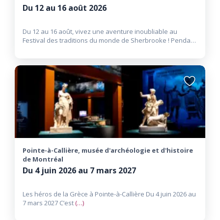
Du 12 au 16 août 2026
Du 12 au 16 août, vivez une aventure inoubliable au
Festival des traditions du monde de Sherbrooke ! Pendant
cinq
(…)
Ajouter
aux
favoris
Pointe-à-Callière, musée d'archéologie et d'histoire
de Montréal
Du 4 juin 2026 au 7 mars 2027
Les héros de la Grèce à Pointe-à-Callière Du 4 juin 2026 au
7 mars 2027 C’est
(…)