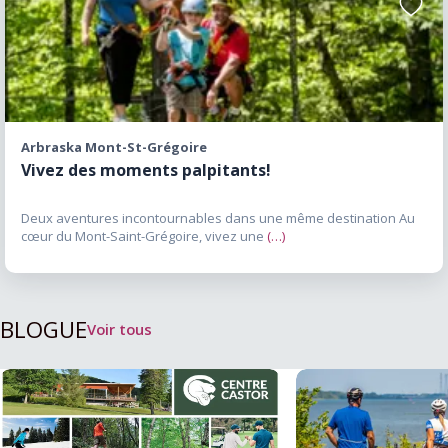
permettent de découvrir davantage la région
Ajoute
aux
tout en réalisant des économies. Pourquoi
favori
visiter le Haut-Richelieu Le Haut-Richelieu
combine parfaitement histoire, nature, culture
et activités récréatives. Entre le Canal de
Chambly, le Fort Lennox, le Musée du Haut-
Arbraska Mont-St-Grégoire
Richelieu, le Vieux-Saint-Jean, Venise-en-
Vivez des moments palpitants!
Québec, la rivière Richelieu et l’International de
montgolfières, les visiteurs découvrent une
Deux aventures incontournables dans une même destination Au
cœur du Mont-Saint-Grégoire, vivez une
(…)
destination riche en expériences et en
découvertes. Que vous soyez passionné
d’histoire, amateur de plein air, adepte
d’activités nautiques ou simplement à la
BLOGUE
Voir tous
recherche d’une escapade près de Montréal, le
Haut-Richelieu constitue une destination
incontournable à découvrir en toute saison.