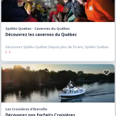
favori
visiteurs peuvent choisir parmi plusieurs
hôtels, auberges, gîtes, chalets et
hébergements situés près des principaux
attraits de la région. Saint-Jean-sur-Richelieu
Spéléo Quebec - Cavernes du Québec
regroupe plusieurs établissements offrant un
Découvrez les cavernes du Québec
accès facile aux activités, aux événements et
aux attractions locales. Les hébergements
Découvrez Spéléo Québec Depuis plus de 50 ans, Spéléo Québec
situés près de la rivière Richelieu ou du lac
(…)
Champlain permettent également de profiter
pleinement du cadre naturel exceptionnel de la
région. Les couples apprécient
Ajoute
particulièrement les auberges de charme et les
aux
favori
établissements offrant une ambiance paisible
à proximité des attraits touristiques. Festivals
et événements dans le Haut-Richelieu
L’International de montgolfières de Saint-Jean-
Les Croisières d’Iberville
sur-Richelieu demeure l’événement phare de la
Découvrez nos forfaits Croisières