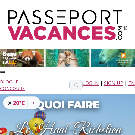
BLOGUE
LOG IN
|
SIGN UP
|
EN
CONCOURS
QUOI FAIRE
☀️
20°C
▼
Le Haut-Richelieu