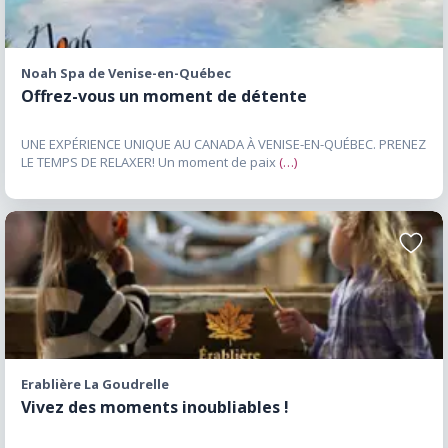
visiteurs peuvent aussi découvrir plusieurs
circuits patrimoniaux, églises historiques et
attraits culturels qui témoignent de la richesse
Noah Spa de Venise-en-Québec
historique de la région. Gastronomie,
Offrez-vous un moment de détente
vignobles et découvertes gourmandes Le
Haut-Richelieu possède une offre gourmande
UNE EXPÉRIENCE UNIQUE AU CANADA À VENISE-EN-QUÉBEC. PRENEZ
en pleine croissance. Les visiteurs peuvent
LE TEMPS DE RELAXER! Un moment de paix
(…)
découvrir plusieurs restaurants, cafés,
microbrasseries et établissements qui mettent
en valeur les produits du terroir montérégien.
Ajoute
Les marchés publics permettent de
aux
favori
rencontrer les producteurs locaux et de
découvrir les saveurs régionales. Les
vignobles et les cidreries situés à proximité
contribuent également à la réputation
Erablière La Goudrelle
gourmande du secteur. Les amateurs
Vivez des moments inoubliables !
d’agrotourisme peuvent profiter des fermes,
des autocueillettes et des producteurs