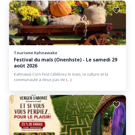
Ajouter
aux
favoris
Tourisme Kahnawake
Festival du maïs (Onenhste) - Le samedi 29
août 2026
Kahnawà Corn Fest Célébrez le maïs, la culture et la
communauté à deux pas de
(…)
Ajouter
aux
favoris