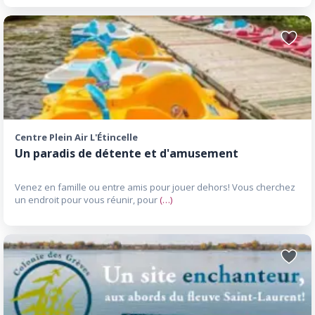
Ajoute
aux
favori
Centre Plein Air L'Étincelle
Un paradis de détente et d'amusement
Venez en famille ou entre amis pour jouer dehors! Vous cherchez
un endroit pour vous réunir, pour
(…)
Ajoute
aux
favori