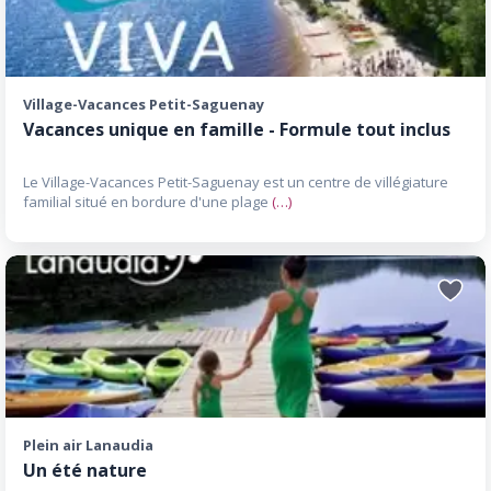
Village-Vacances Petit-Saguenay
Vacances unique en famille - Formule tout inclus
Le Village-Vacances Petit-Saguenay est un centre de villégiature
familial situé en bordure d'une plage
(…)
Ajoute
aux
favori
Plein air Lanaudia
Un été nature