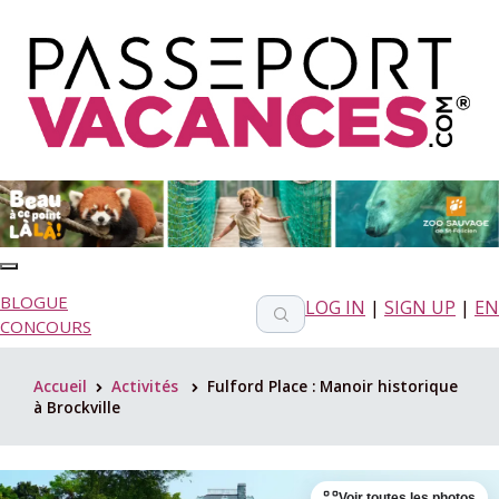
BLOGUE
LOG IN
|
SIGN UP
|
EN
CONCOURS
Accueil
Activités
Fulford Place : Manoir historique
>
>
à Brockville
Voir toutes les photos