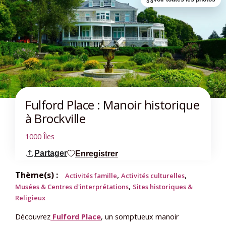
Fulford Place : Manoir historique
à Brockville
1000 Îles
Partager
Enregistrer
Thème(s) :
,
,
Activités famille
Activités culturelles
,
Musées & Centres d'interprétations
Sites historiques &
Religieux
Découvrez
Fulford Place
, un somptueux manoir