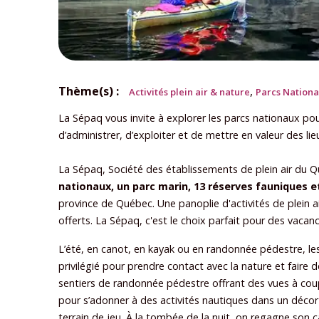
Thème(s) :
,
Activités plein air & nature
Parcs Nation
La Sépaq vous invite à explorer les parcs nationaux pou
d’administrer, d’exploiter et de mettre en valeur des li
La Sépaq, Société des établissements de plein air du Q
nationaux, un parc marin, 13 réserves fauniques e
province de Québec. Une panoplie d'activités de plein 
offerts. La Sépaq, c'est le choix parfait pour des vacanc
L’été, en canot, en kayak ou en randonnée pédestre, le
privilégié pour prendre contact avec la nature et faire
sentiers de randonnée pédestre offrant des vues à coup
pour s’adonner à des activités nautiques dans un décor d
terrain de jeu. À la tombée de la nuit, on regagne son