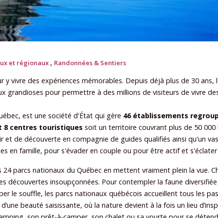
,
aux et régionaux
Randonnées & Sentiers
r y vivre des expériences mémorables. Depuis déjà plus de 30 ans, le
eux grandioses pour permettre à des millions de visiteurs de vivre de
uébec, est une société d'État qui gère
46 établissements regroup
t 8 centres touristiques
soit un territoire couvrant plus de 50 000
air et de découverte en compagnie de guides qualifiés ainsi qu'un 
es en famille, pour s'évader en couple ou pour être actif et s'éclater
s 24 parcs nationaux du Québec en mettent vraiment plein la vue. Ch
 des découvertes insoupçonnées. Pour contempler la faune diversifiée
er le souffle, les parcs nationaux québécois accueillent tous les pa
’une beauté saisissante, où la nature devient à la fois un lieu d’in
 camping, son prêt-à-camper, son chalet ou sa yourte pour se déten