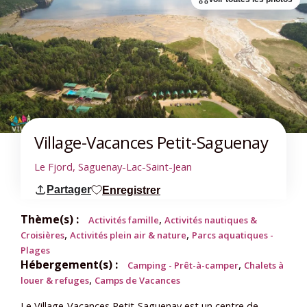
Village-Vacances Petit-Saguenay
Le Fjord, Saguenay-Lac-Saint-Jean
Partager
Enregistrer
Thème(s) :
,
Activités famille
Activités nautiques &
,
,
Croisières
Activités plein air & nature
Parcs aquatiques -
Plages
Hébergement(s) :
,
Camping - Prêt-à-camper
Chalets à
,
louer & refuges
Camps de Vacances
Le Village-Vacances Petit-Saguenay est un centre de