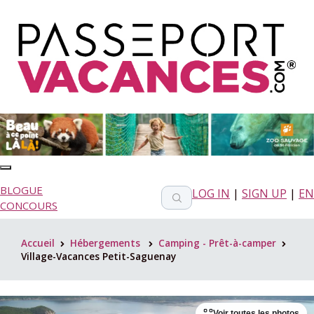
BLOGUE
LOG IN
|
SIGN UP
|
EN
CONCOURS
Accueil
Hébergements
Camping - Prêt-à-camper
>
>
>
Village-Vacances Petit-Saguenay
Voir toutes les photos