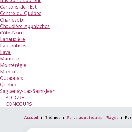
Bas-Saint-Laurent
Cantons-de-l'Est
Centre-du-Québec
Charlevoix
Chaudière-Appalaches
Côte-Nord
Lanaudière
Laurentides
Laval
Mauricie
Montérégie
Montréal
Outaouais
Québec
Saguenay-Lac-Saint-Jean
BLOGUE
CONCOURS
Accueil
Thèmes
Parcs aquatiques - Plages
Par
>
>
>