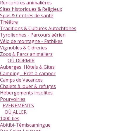
Rencontres animalières
Sites historiques & Religieux
Spas & Centres de santé
Théâtre
Traditions & Cultures Autochtones
Tyroliennes - Parcours aérien
Vélo de montagne - Fatbikes
Vignobles & Cidreries
Zoos & Parcs animaliers
OÙ DORMIR
Auberges, Hôtels & Gîtes
Camping - Prêt-à-camper
Camps de Vacances
Chalets à louer & refuges
Hébergements insolites
Pourvoiries
EVENEMENTS
OÙ ALLER
1000 Îles
Abitibi-Témiscamingue