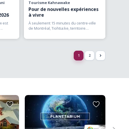
nni
Tourisme Kahnawake
Pour de nouvelles expériences
 2026
à vivre
w est
À seulement 15 minutes du centre-ville
de Montréal, Tiohtia:ke, territoire
traditionnellement mohawk,
(…)
1
2
>
Ajouter
Ajouter
aux
aux
favoris
favoris