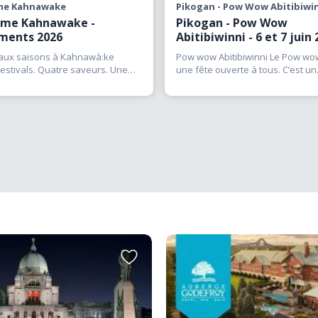
me Kahnawake
Pikogan - Pow Wow Abitibiwi
sme Kahnawake -
Pikogan - Pow Wow
ments 2026
Abitibiwinni - 6 et 7 juin
aux saisons à Kahnawà:ke
Pow wow Abitibiwinni Le Pow wo
estivals. Quatre saveurs. Une
une fête ouverte à tous. C’est un
ce culturelle
(…)
rassemblement festif où
(…)
Ajouter
aux
favoris