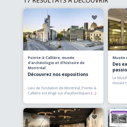
17 RÉSULTATS À DÉCOUVRIR
Les légendes, les his
découvrir une vision d
générations futures. Ces
Ajouter
et des Inuit. L’art
aux
favoris
Sculptures, peintures
savoir-faire remarqua
artistiques. Chaque œ
traditions. Les évén
Pointe-à-Callière, musée
Musée c
marquantes pour plusi
d'archéologie et d'histoire de
Des ex
colorés et l’ambia
Montréal
passi
Découvrez nos expositions
rassemblements offrent 
Le Musée
occupe une place cen
musée na
Lieu de fondation de Montréal, Pointe-à-
Canada
d’interprétation et le
Callière est érigé sur d’authentiques
(…)
différent. Les vis
autochtones à la ter
autochtones permette
recettes traditionnell
Ajouter
aux
d’explorer les cultures