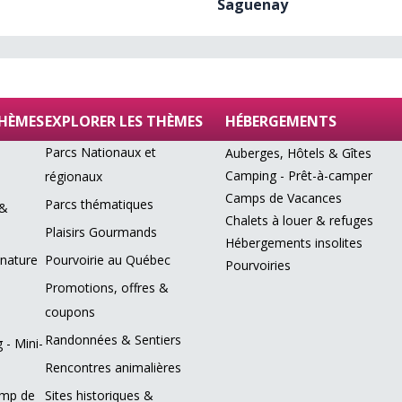
Saguenay
THÈMES
EXPLORER LES THÈMES
HÉBERGEMENTS
Parcs Nationaux et
Auberges, Hôtels & Gîtes
Camping - Prêt-à-camper
régionaux
Camps de Vacances
Parcs thématiques
 &
Chalets à louer & refuges
Plaisirs Gourmands
Hébergements insolites
 nature
Pourvoirie au Québec
Pourvoiries
Promotions, offres &
coupons
Randonnées & Sentiers
 - Mini-
Rencontres animalières
amp de
Sites historiques &