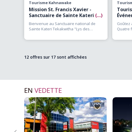
Tourisme Kahnawake
Touris
Mission St. Francis Xavier -
Touri
Sanctuaire de Sainte Kateri
(…)
Événe
Bienvenue au Sanctuaire national de
Goûtez 
Sainte Kateri Tekakwitha "Lys des
Quatre f
Mohawks" Établi en 1667 lorsque
(…)
expérien
12 offres sur
17
sont affichées
EN
VEDETTE
Ajouter
Ajouter
aux
aux
favoris
favoris