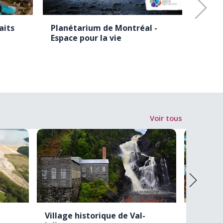
aits
Planétarium de Montréal -
Le Sa
Espace pour la vie
Spa N
Voir tous
Village historique de Val-
Wendak