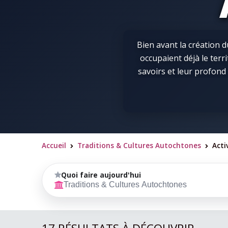
Bien avant la création 
occupaient déjà le terri
savoirs et leur profond 
les traditions et le
comprendre l’histoire d
visiteurs ont l’oc
ancestrales et de partici
Ces découvertes offrent
Accueil
Traditions & Cultures Autochtones
Acti
>
>
lien avec des cultures
autochtones prennent
Quoi faire aujourd'hui
d’interprétation, exposi
Traditions & Cultures Autochtones
avec des membres des 
autochtones. Chaqu
générations. Les récits