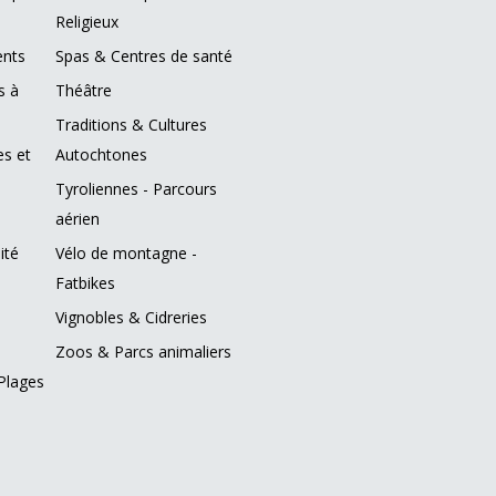
Religieux
ents
Spas & Centres de santé
s à
Théâtre
Traditions & Cultures
es et
Autochtones
Tyroliennes - Parcours
aérien
ité
Vélo de montagne -
Fatbikes
Vignobles & Cidreries
Zoos & Parcs animaliers
Plages