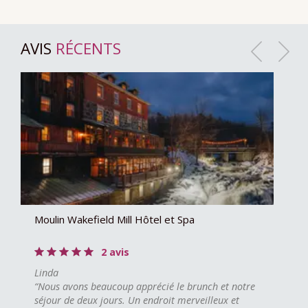
AVIS
RÉCENTS
Moulin Wakefield Mill Hôtel et Spa
2 avis
Linda
“Nous avons beaucoup apprécié le brunch et notre
séjour de deux jours. Un endroit merveilleux et