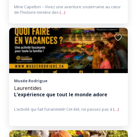
Mine Capelton – Vivez une aventure souterraine au cœur
de l'histoire minière des
(…)
Ajouter
aux
favoris
Musée Rodrigue
Laurentides
L’expérience que tout le monde adore
L’activité qui fait l’unanimité​! Cet été, ne passez pas à
(…)