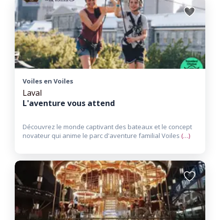
Ajouter
aux
favoris
Voiles en Voiles
Laval
L'aventure vous attend
Découvrez le monde captivant des bateaux et le concept
novateur qui anime le parc d'aventure familial Voiles
(…)
Ajouter
aux
favoris