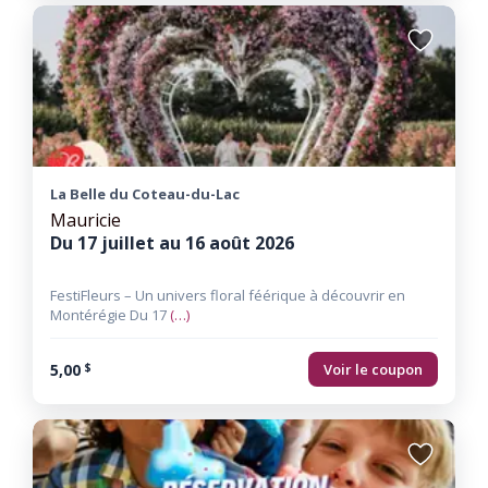
Ajouter
aux
favoris
La Belle du Coteau-du-Lac
Mauricie
Du 17 juillet au 16 août 2026
FestiFleurs – Un univers floral féérique à découvrir en
Montérégie Du 17
(…)
5,00
Voir le coupon
$
Ajouter
aux