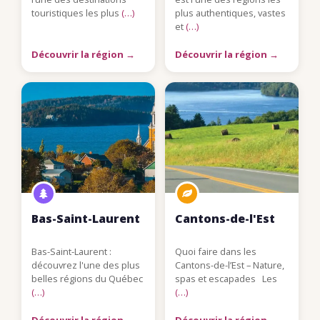
touristiques les plus
(…)
plus authentiques, vastes
et
(…)
Découvrir la région →
Découvrir la région →
Bas-Saint-Laurent
Cantons-de-l'Est
Bas-Saint-Laurent :
Quoi faire dans les
découvrez l'une des plus
Cantons-de-l’Est – Nature,
belles régions du Québec
spas et escapades Les
(…)
(…)