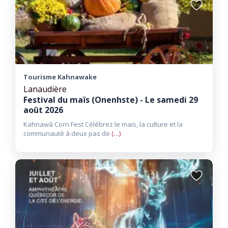
Ajouter
aux
favoris
Tourisme Kahnawake
Lanaudière
Festival du maïs (Onenhste) - Le samedi 29
août 2026
Kahnawà Corn Fest Célébrez le maïs, la culture et la
communauté à deux pas de
(…)
Ajouter
aux
favoris